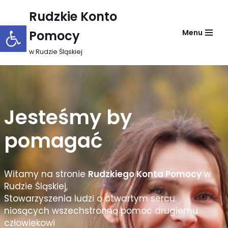
Rudzkie Konto
Otwórz pasek narzędzi
Przejdź
Pomocy
Menu
do
treści
w Rudzie Śląskiej
Jesteśmy by
pomagać
Witamy na stronie
Rudzkiego Konta Pomocy
w
Rudzie Śląskiej,
Stowarzyszenia ludzi o otwartym sercu
niosących wszechstronną pomoc drugiemu
człowiekowi